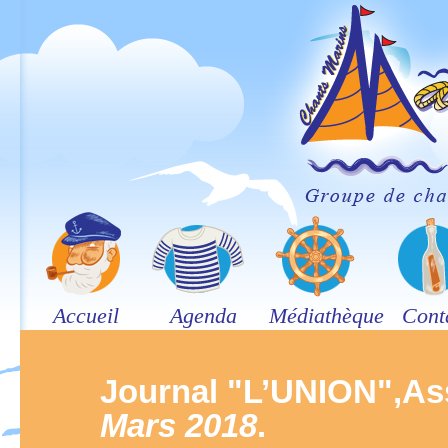
Accueil
Agenda
Médiathèque
Cont
Journal "L’UNION",As
Mars 2018
.