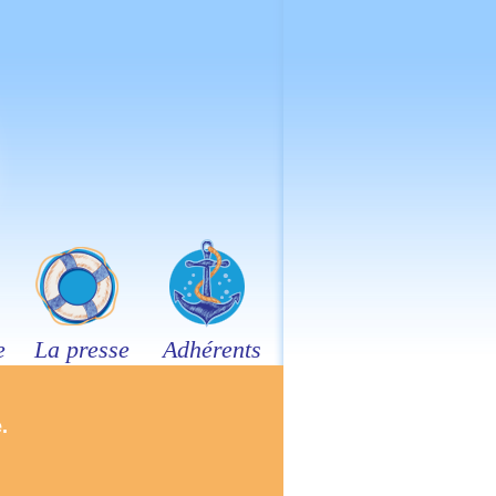
e
La presse
Adhérents
.