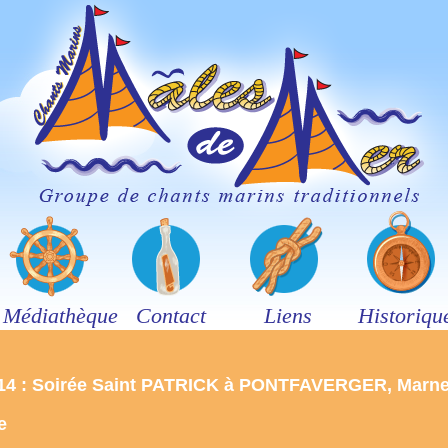
Médiathèque
Contact
Liens
Historiqu
14 : Soirée Saint PATRICK à PONTFAVERGER, Marne
e